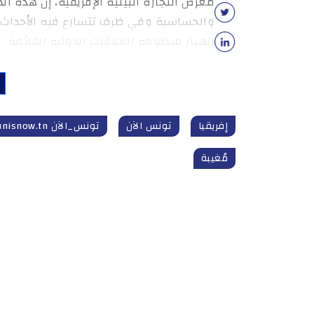
معرض التجارة البينية الإفريقية، إن هذه 
والحساسية وفي ظرف تتسارع فيه الأحداث 
انهيار منظومة العلاقات الدولية القائمة
إفريقيا
تونس الآن
تونس_الآن tunisnow.tn
مُغيبة