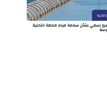
طنية
يح رسمي بشأن سلامة مياه محطة التحلية
سة