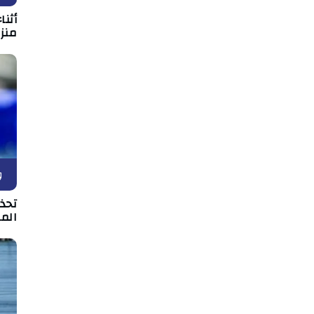
أثن
منزل
و
تحذي
الم