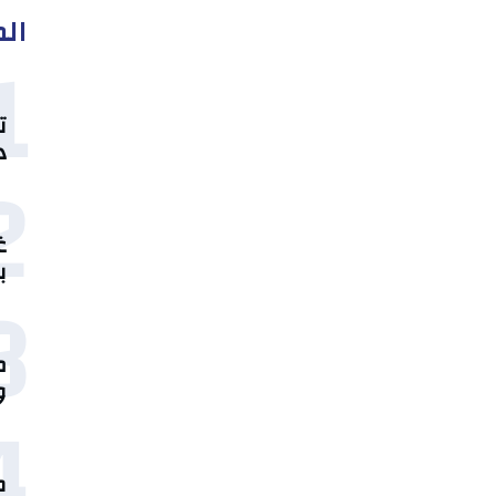
الم
1
ت
د
2
غ
ب
3
م
و
4