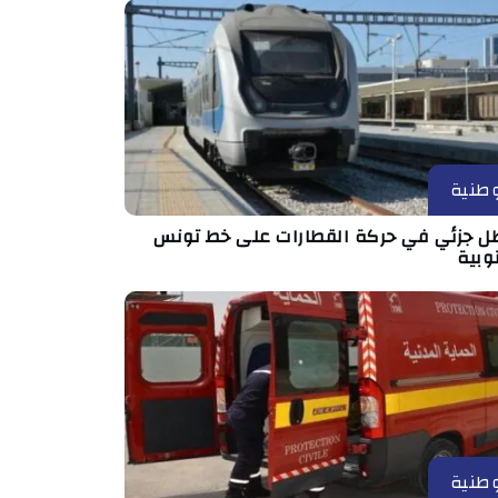
طنية
ل جزئي في حركة القطارات على خط تونس
وبية
طنية