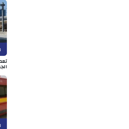
و
تعط
الجن
و