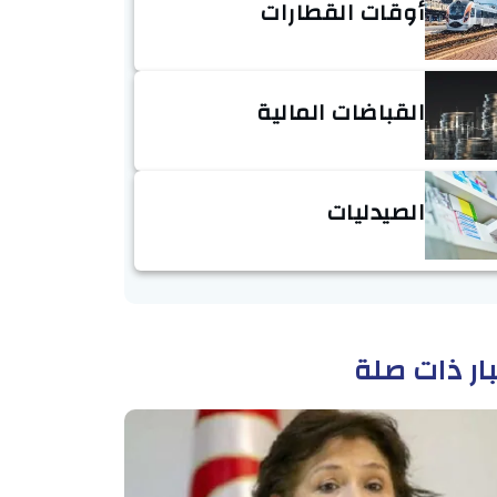
أوقات القطارات
القباضات المالية
الصيدليات
ار ذات صلة