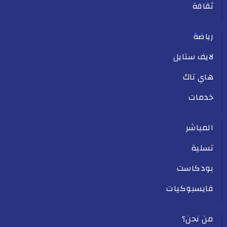
ثقافة
رياضة
لايف ستايل
هاي تاك
خدمات
المباشر
تسلية
بودكاست
فايسبوكيات
من نحن؟