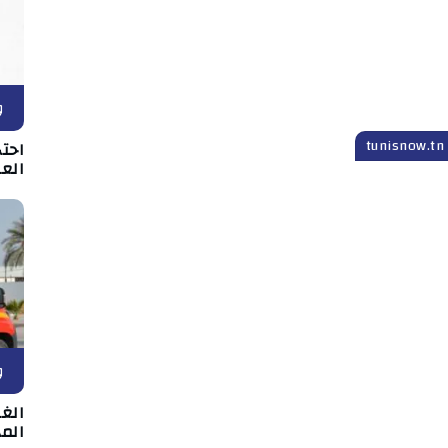
و
t
احت
الع
و
الغر
المد