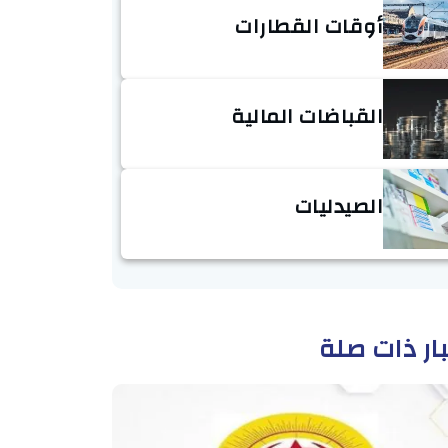
أوقات القطارات
القباضات المالية
الصيدليات
ار ذات صلة