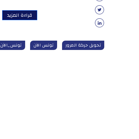
قراءة المزيد
تحويل حركة المرور
تونس الآن
تونس_الآن unisnow.tn