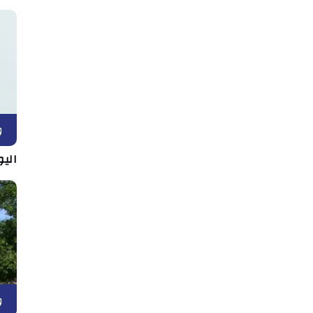
و
اليو
و