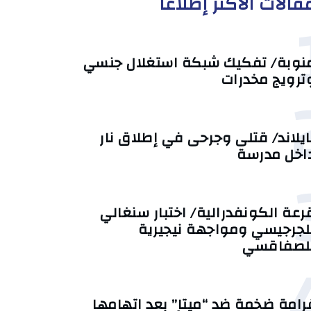
قالات الأكثر إطلاعا
نوبة/ تفكيك شبكة استغلال جنسي
ترويج مخدرات
ايلاند/ قتلى وجرحى في إطلاق نار
اخل مدرسة
رعة الكونفدرالية/ اختبار سنغالي
لجرجيسي ومواجهة نيجيرية
لصفاقسي
رامة ضخمة ضد “ميتا” بعد اتهامها