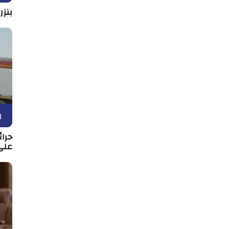
بنزر
و
حرا
على 