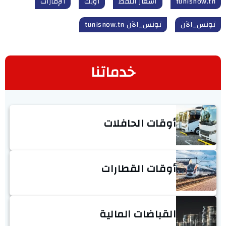
tunisnow.tn
أسعار النفط
أوبك
الإمارات
تونس_الآن
تونس_الآن tunisnow.tn
خدماتنا
أوقات الحافلات
أوقات القطارات
القباضات المالية