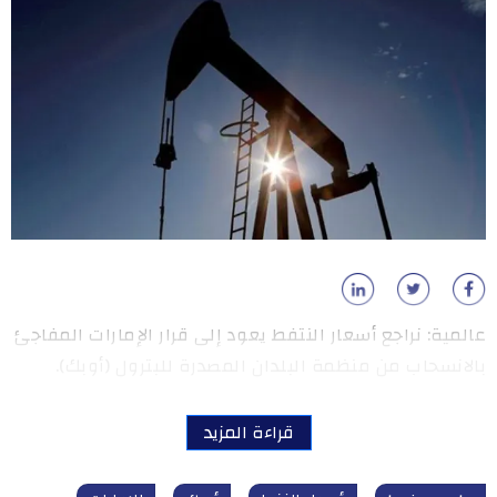
عالمية: نراجع أسعار النتفط يعود إلى قرار الإمارات المفاجئ
بالانسحاب من منظمة ​البلدان المصدرة للبترول (أوبك).
قراءة المزيد