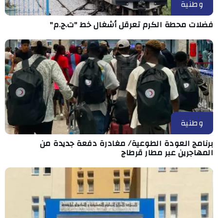
وطنية
فضلات محطة الكرم تعرقل أشغال خط "ت.ج.م"
وطنية
برنامج العودة الطوعية/ مغادرة دفعة جديدة من
المهاجرين عبر مطار قرطاج