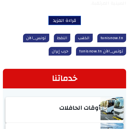
الصينية المرتقبة.
قراءة المزيد
tunisnow.tn
الذهب
النفط
تونس_الآن
تونس_الآن tunisnow.tn
حرب إيران
خدماتنا
أوقات الحافلات