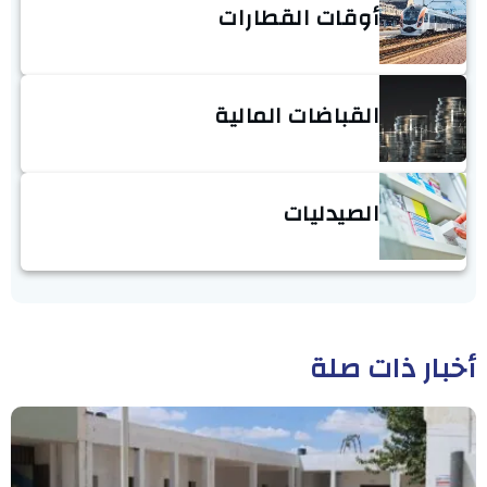
أوقات القطارات
القباضات المالية
الصيدليات
أخبار ذات صلة