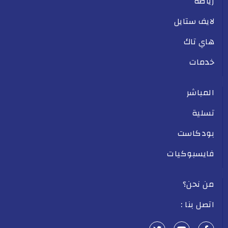
رياضة
لايف ستايل
هاي تاك
خدمات
المباشر
تسلية
بودكاست
فايسبوكيات
من نحن؟
اتصل بنا :