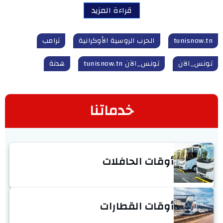
قراءة المزيد
tunisnow.tn
الحرب الروسية الأوكرانية
ترامب
تونس_الآن
تونس_الآن tunisnow.tn
هدنة
خدماتنا
أوقات الحافلات
أوقات القطارات