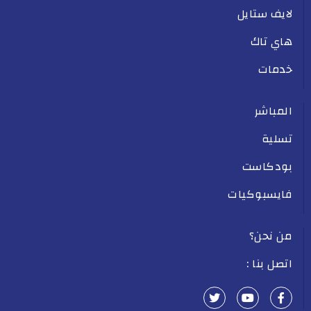
لايف ستايل
هاي تاك
خدمات
المباشر
تسلية
بودكاست
فايسبوكيات
من نحن؟
اتصل بنا :