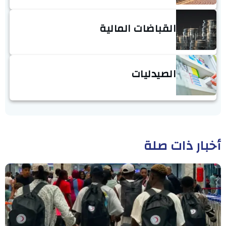
القباضات المالية
الصيدليات
أخبار ذات صلة