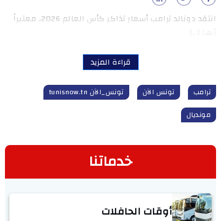
انتقد دونالد ترامب أسعار تذاكر كأس العالم 2026، معتبراً
أنها […]
قراءة المزيد
ترامب
تونس الآن
تونس_الآن tunisnow.tn
مونديال
خدماتنا
أوقات الحافلات