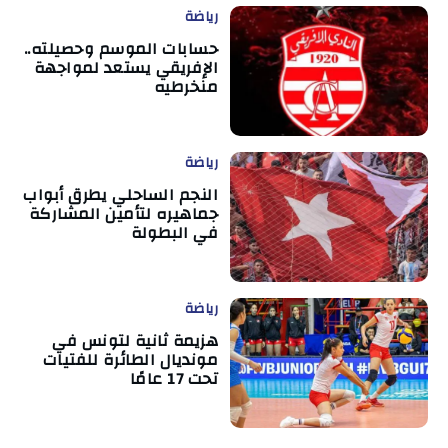
رياضة
حسابات الموسم وحصيلته..
الإفريقي يستعد لمواجهة
منخرطيه
رياضة
النجم الساحلي يطرق أبواب
جماهيره لتأمين المشاركة
في البطولة
رياضة
هزيمة ثانية لتونس في
مونديال الطائرة للفتيات
تحت 17 عامًا