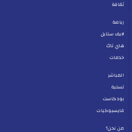
ثقافة
رياضة
لايف ستايل
هاي تاك
خدمات
المباشر
تسلية
بودكاست
فايسبوكيات
من نحن؟