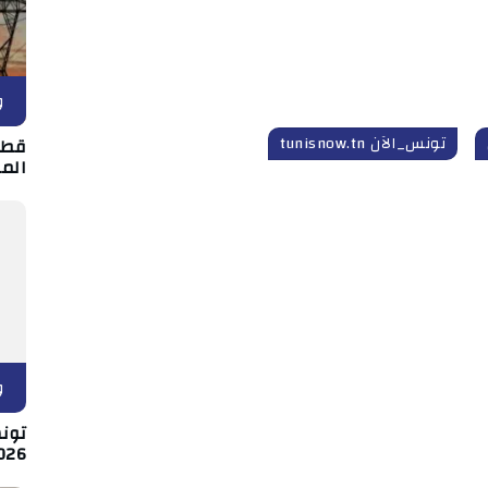
و
تونس_الآن tunisnow.tn
قطع
الم
و
026