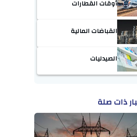
أوقات القطارات
القباضات المالية
الصيدليات
ار ذات صلة