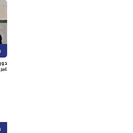
و
دور 
عبر
و