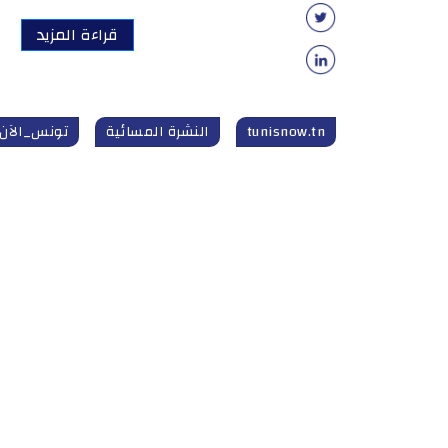
قراءة المزيد
tunisnow.tn
النشرة المسائية
تونس_الآن