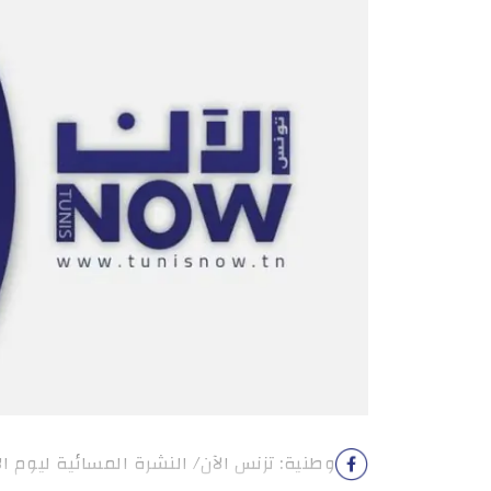
وطنية: تزنس الآن/ النشرة المسائية ليوم الأربعاء 29 أف