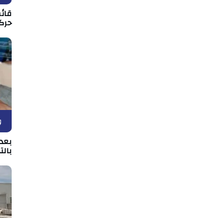
قائم
حركة
و
بعد 
بالت