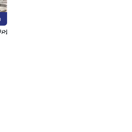
و
إجرا