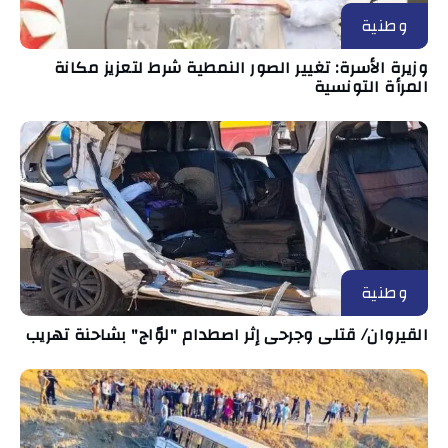
وطنية
وزيرة الأسرة: تغيير الصور النمطية شرط لتعزيز مكانة
المرأة التونسية
وطنية
القيروان/ قتلى وجرحى إثر اصطدام "لوّاج" بشاحنة تهريب