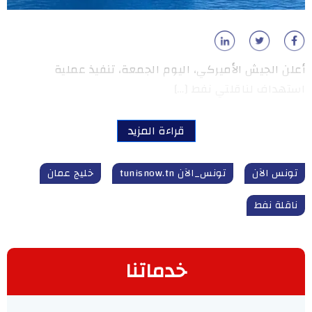
أعلن الجيش الأميركي، اليوم الجمعة، تنفيذ عملية
استهداف لناقلتي نفط […]
قراءة المزيد
تونس الآن
تونس_الآن tunisnow.tn
خليج عمان
ناقلة نفط
خدماتنا