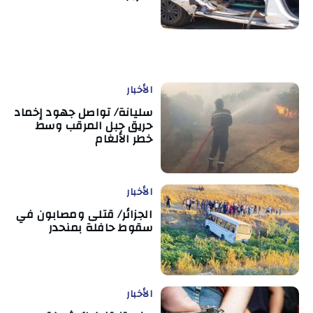
الأخبار
سليانة/ تواصل جهود إخماد
حريق جبل المرقب وسط
خطر الألغام
الأخبار
الجزائر/ قتلى ومصابون في
سقوط حافلة بمنحدر
الأخبار