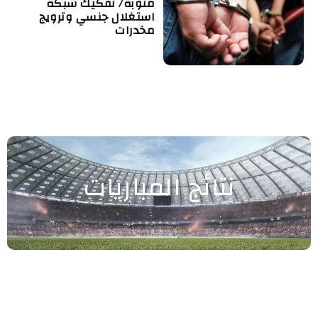
منوبة/ تفكيك شبكة
استغلال جنسي وترويج
مخدرات
نتائج المباريات