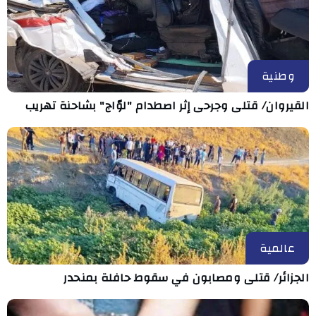
وطنية
القيروان/ قتلى وجرحى إثر اصطدام "لوّاج" بشاحنة تهريب
عالمية
الجزائر/ قتلى ومصابون في سقوط حافلة بمنحدر