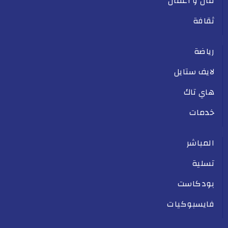
مال و أعمال
ثقافة
رياضة
لايف ستايل
هاي تاك
خدمات
المباشر
تسلية
بودكاست
فايسبوكيات