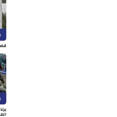
و
فضل
و
برن
المه