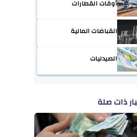
أوقات القطارات
القباضات المالية
الصيدليات
ار ذات صلة