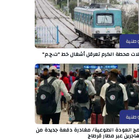
طنية
ات محطة الكرم تعرقل أشغال خط "ت.ج.م"
طنية
امج العودة الطوعية/ مغادرة دفعة جديدة من
اجرين عبر مطار قرطاج