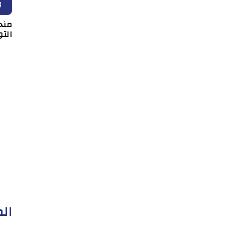
و
منح
التو
الم