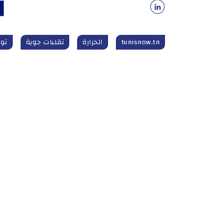
tunisnow.tn
الحرارة
تقلبات جوية
تو