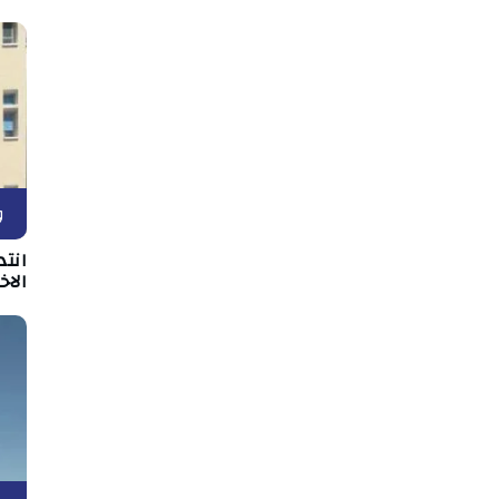
و
انت
الا