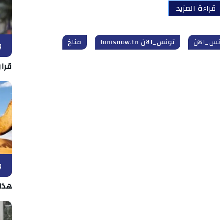
قراءة المزيد
نس_الآن
تونس_الآن tunisnow.tn
مناخ
و
قرار
و
هذا