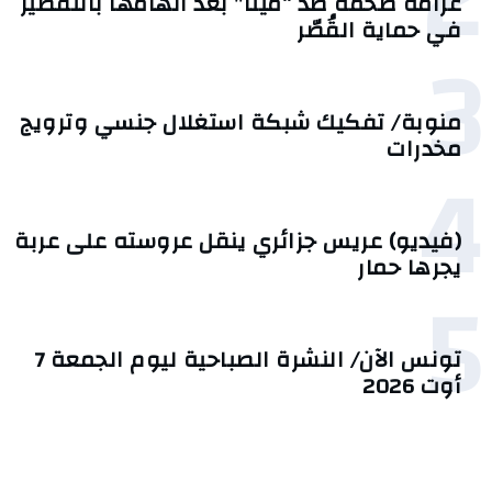
2
غرامة ضخمة ضد “ميتا” بعد اتهامها بالتقصير
في حماية القُصّر
3
منوبة/ تفكيك شبكة استغلال جنسي وترويج
مخدرات
4
(فيديو) عريس جزائري ينقل عروسته على عربة
يجرها حمار
5
تونس الآن/ النشرة الصباحية ليوم الجمعة 7
أوت 2026