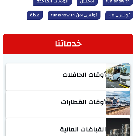
tunisnow.tn
الاحتلال
الولايات المتحدة
تونس_الآن
تونس_الآن tunisnow.tn
هدنة
خدماتنا
أوقات الحافلات
أوقات القطارات
القباضات المالية