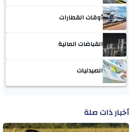
أوقات القطارات
القباضات المالية
الصيدليات
أخبار ذات صلة