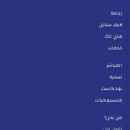
رياضة
لايف ستايل
هاي تاك
خدمات
المباشر
تسلية
بودكاست
فايسبوكيات
من نحن؟
اتصل بنا :