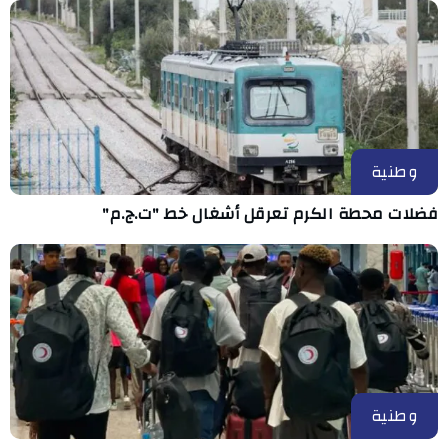
وطنية
فضلات محطة الكرم تعرقل أشغال خط "ت.ج.م"
وطنية