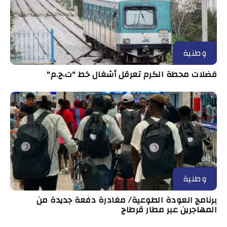
وطنية
فضلات محطة الكرم تعرقل أشغال خط "ت.ج.م"
وطنية
برنامج العودة الطوعية/ مغادرة دفعة جديدة من
المهاجرين عبر مطار قرطاج