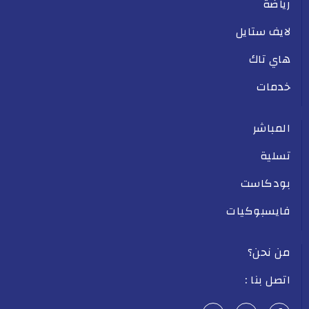
رياضة
لايف ستايل
هاي تاك
خدمات
المباشر
تسلية
بودكاست
فايسبوكيات
من نحن؟
اتصل بنا :