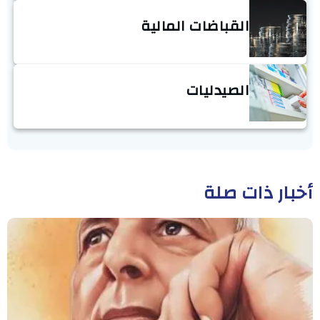
القباضات المالية
الصيدليات
أخبار ذات صلة