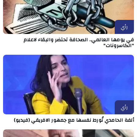
رأي
في يومها العالمي.. الصحافة تحتضر والبقاء لاعلام
"الكاسرونات"
رأي
ألفة الحامدي تُورط نفسها مع جمهور الافريقي (فيديو)