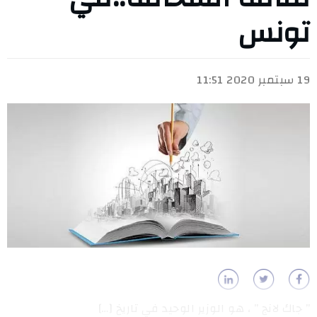
تونس
19 سبتمبر 2020 11:51
” جاك لانج ” ، هو الوزير الوحيد في تاريخ […]