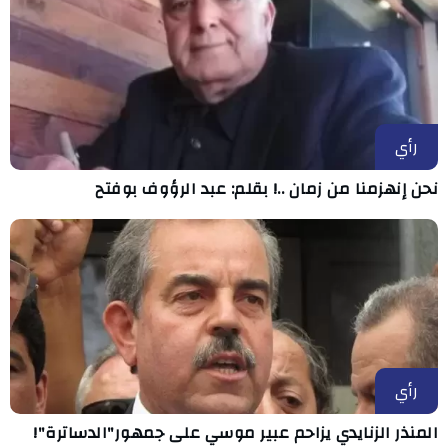
رأي
نحن إنهزمنا من زمان ..! بقلم: عبد الرؤوف بوفتح
رأي
المنذر الزنايدي يزاحم عبير موسي على جمهور"الدساترة"!