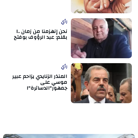
رأي
نحن إنهزمنا من زمان ..!
بقلم: عبد الرؤوف بوفتح
رأي
المنذر الزنايدي يزاحم عبير
موسي على
جمهور"الدساترة"!