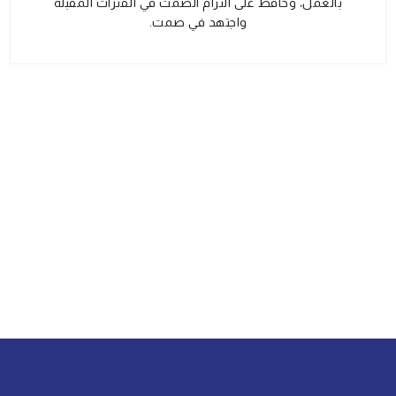
بالعمل، وحافظ على التزام الصمت في الفترات المقبلة
واجتهد في صمت.