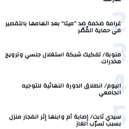
2
غرامة ضخمة ضد “ميتا” بعد اتهامها بالتقصير
في حماية القُصّر
3
منوبة/ تفكيك شبكة استغلال جنسي وترويج
مخدرات
4
اليوم/ انطلاق الدورة النهائية للتوجيه
الجامعي
5
سيدي ثابت/ إصابة أم وابنها إثر انفجار منزل
بسبب تسرّب الغاز