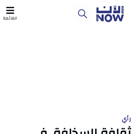
القائمة
رأي
ثقافة السخافة..في