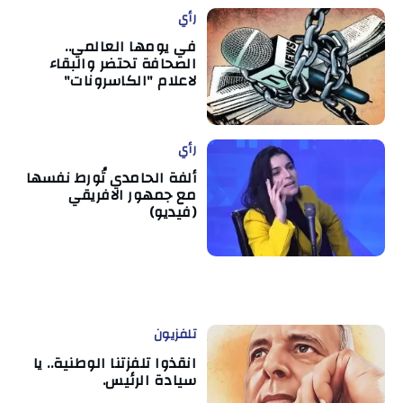
رأي
في يومها العالمي..
الصحافة تحتضر والبقاء
لاعلام "الكاسرونات"
رأي
ألفة الحامدي تُورط نفسها
مع جمهور الافريقي
(فيديو)
تلفزيون
انقذوا تلفزتنا الوطنية.. يا
سيادة الرئيس.