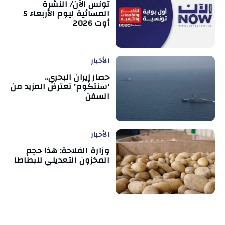
تونس الآن/ النشرة
المسائية ليوم الأربعاء 5
أوت 2026
الأخبار
حصار إيران البحري..
'سنتكوم' تعترض المزيد من
السفن
الأخبار
وزارة الفلاحة: هذا حجم
المخزون التعديلي للبطاطا