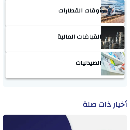
أوقات القطارات
القباضات المالية
الصيدليات
أخبار ذات صلة