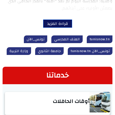
وطنية: المدرسة اليوم لم تعد "آمنة" بالقدر الكافي الذي
يطمئن الأولياء على أبنائهم.
قراءة المزيد
tunisnow.tn
العنف المدرسي
تونس_الآن
تونس_الآن tunisnow.tn
جامعة الثانوي
وزارة التربية
خدماتنا
أوقات الحافلات