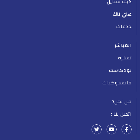
لايف ستايل
هاي تاك
خدمات
المباشر
تسلية
بودكاست
فايسبوكيات
من نحن؟
اتصل بنا :