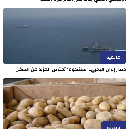
عالمية
حصار إيران البحري.. 'سنتكوم' تعترض المزيد من السفن
وطنية