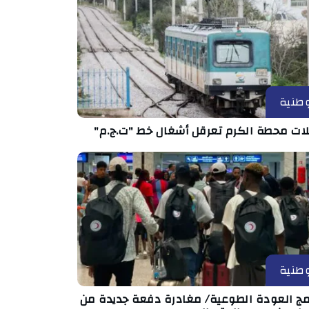
طنية
ات محطة الكرم تعرقل أشغال خط "ت.ج.م"
طنية
امج العودة الطوعية/ مغادرة دفعة جديدة من