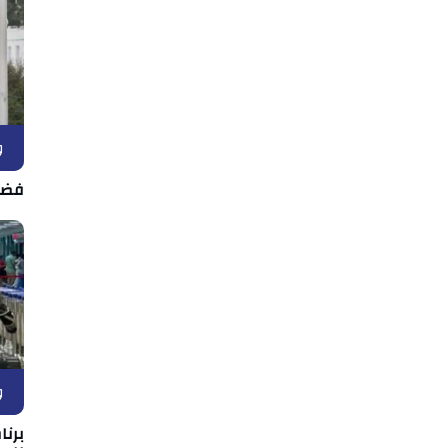
و
فضل
و
برن