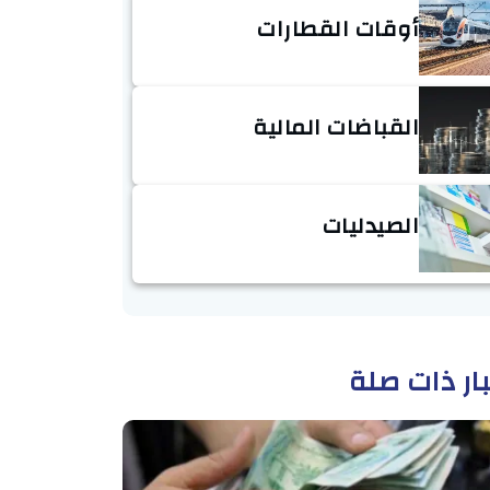
أوقات القطارات
القباضات المالية
الصيدليات
ار ذات صلة