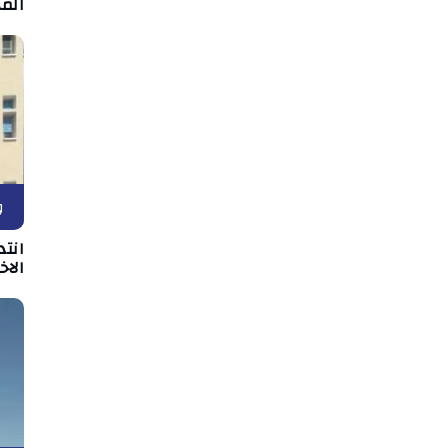
المه
و
انت
الا