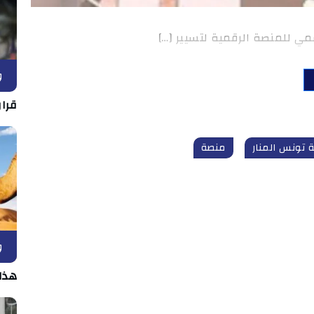
مي للمنصة الرقمية لتسيير […]
و
قرار
 تونس المنار
منصة
و
هذا