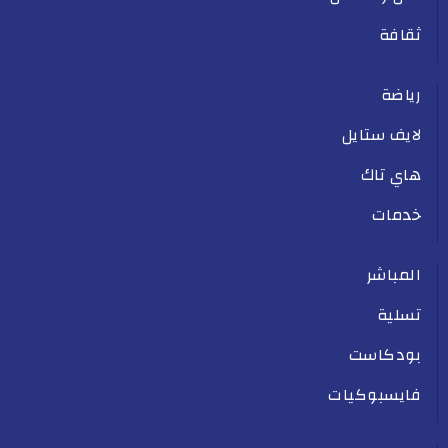
ثقافة
رياضة
لايف ستايل
هاي تاك
خدمات
المباشر
تسلية
بودكاست
فايسبوكيات