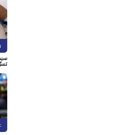
و
سيدي
تسرّ
ع