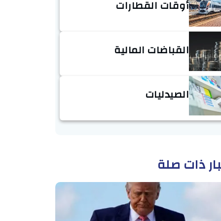
أوقات القطارات
القباضات المالية
الصيدليات
ار ذات صلة