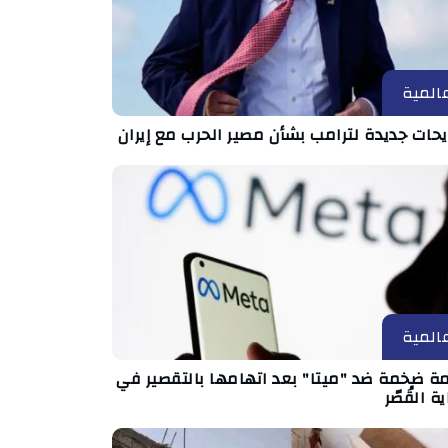
المية
حات جديدة لترامب بشأن مصير الحرب مع إيران
المية
مة ضخمة ضد "ميتا" بعد اتهامها بالتقصير في
ة القُصّر