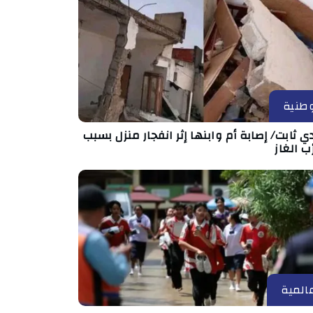
طنية
 ثابت/ إصابة أم وابنها إثر انفجار منزل بسبب
ب الغاز
المية