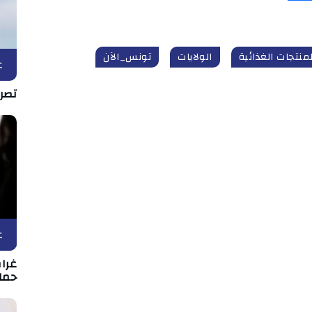
منتجات الغذائية
الولايات
تونس_الآن
ع
تصري
ع
غرا
حماي