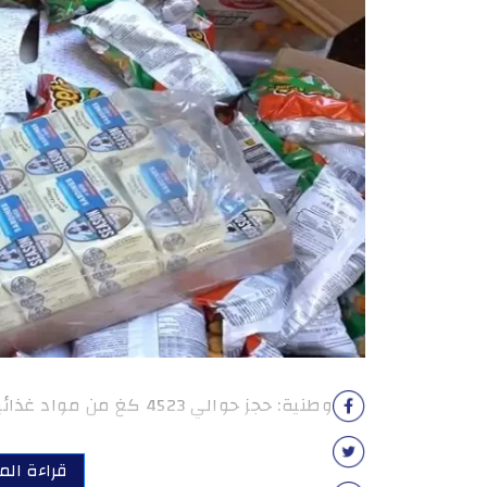
وطنية: حجز حوالي 4523 كغ من مواد غذائية الفاسدة وغير الصالحة للاستهلاك.
قراءة المز