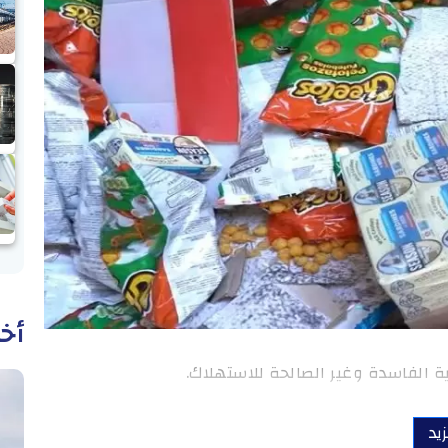
أخب
يد