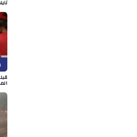
تايل
و
قبل
الم