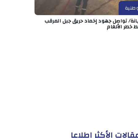
طنية
انة/ تواصل جهود إخماد حريق جبل المرقب
 خطر الألغام
قالات الأكثر إطلاعا