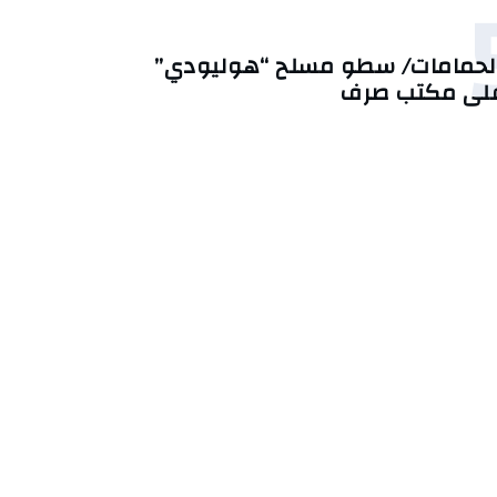
لحمامات/ سطو مسلح “هوليودي”
لى مكتب صرف