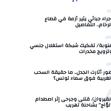
جراء جبائي يثير أزمة في قطاع
لرخام.. التفاصيل
نوبة/ تفكيك شبكة استغلال جنسي
ترويج مخدرات
ور أثارت الجدل.. ما حقيقة السحب
لغريبة فوق سماء تونس؟
لقيروان/ قتلى وجرحى إثر اصطدام
لوّاج” بشاحنة تهريب