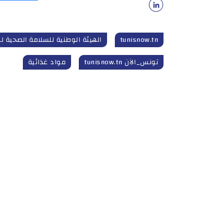
tunisnow.tn
الهيئة الوطنية للسلامة الصحية لل
تونس_الآن tunisnow.tn
مواد غذائية