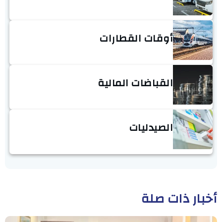
أوقات القطارات
القباضات المالية
الصيدليات
أخبار ذات صلة