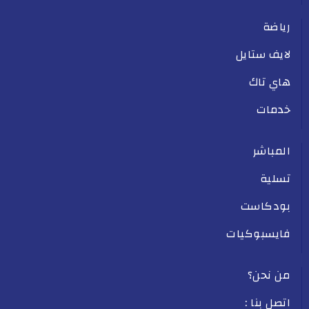
رياضة
لايف ستايل
هاي تاك
خدمات
المباشر
تسلية
بودكاست
فايسبوكيات
من نحن؟
اتصل بنا :