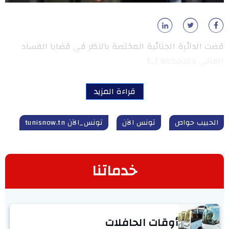
قضت الدائرة الجنائية المختصة بالنظر في قضايا الفساد
المالي بالمحكمة […]
قراءة المزيد
الحبيب حواص
تونس الآن
تونس_الآن tunisnow.tn
خدماتنا
أوقات الحافلات