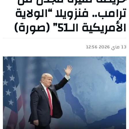
ترامب.. فنزويلا “الولاية
الأمريكية الـ51” (صورة)
13 ماي 2026 12:56