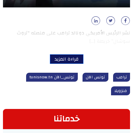
نشر الرئيس الأمريكي دونالد ترامب على منصته “تروث
سوشال” خريطة […]
قراءة المزيد
ترامب
تونس الآن
تونس_الآن tunisnow.tn
فنزويلا
خدماتنا