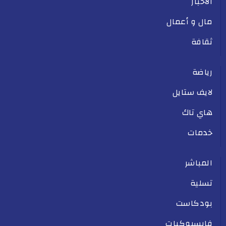
الأخبار
مال و أعمال
ثقافة
رياضة
لايف ستايل
هاي تاك
خدمات
المباشر
تسلية
بودكاست
فايسبوكيات