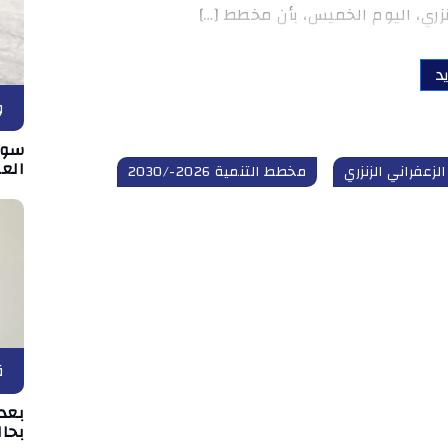
زري، اليوم الخميس، بأن مخطط […]
د
و
سوس
الع
لزعفراني الزنزري
مخطط التنمية 2026-/2030
ق
بعد 
بحال