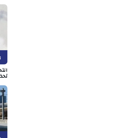
و
انتح
تحذي