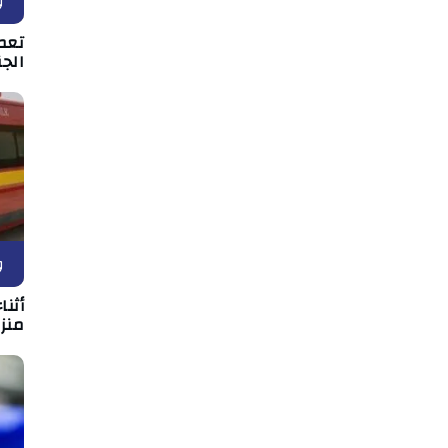
و
تعط
الجن
و
أثن
منزل