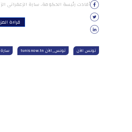
أفادت رئيسة الحكومة، سارة الزعفراني الزن
قراءة المزي
تونس الآن
تونس_الآن tunisnow.tn
سارة ا