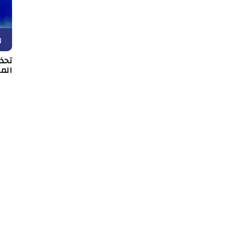
و
تحذي
الم