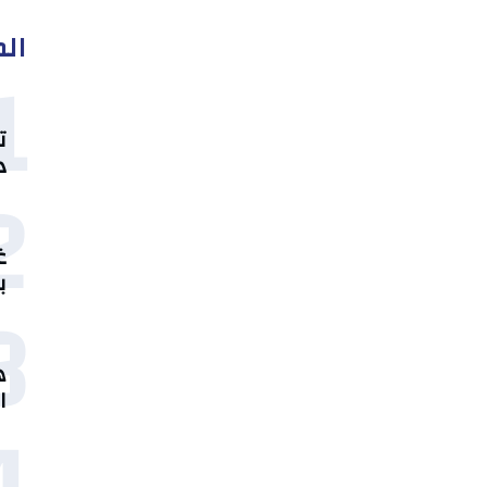
الم
1
ت
د
2
غ
ب
3
ه
ا