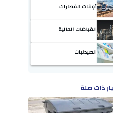
أوقات القطارات
القباضات المالية
الصيدليات
ار ذات صلة