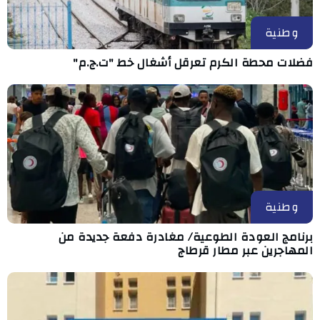
وطنية
فضلات محطة الكرم تعرقل أشغال خط "ت.ج.م"
وطنية
برنامج العودة الطوعية/ مغادرة دفعة جديدة من
المهاجرين عبر مطار قرطاج