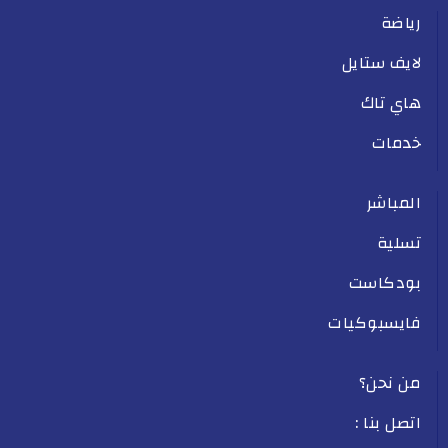
رياضة
لايف ستايل
هاي تاك
خدمات
المباشر
تسلية
بودكاست
فايسبوكيات
من نحن؟
اتصل بنا :