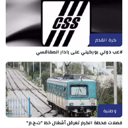
كرة القدم
لاعب دولي بوركيني على رادار الصفاقسي
وطنية
فضلات محطة الكرم تعرقل أشغال خط "ت.ج.م"