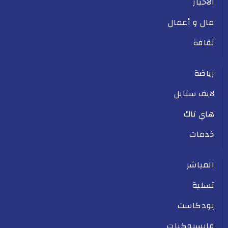
الأخبار
مال و أعمال
ثقافة
رياضة
لايف ستايل
هاي تاك
خدمات
المباشر
تسلية
بودكاست
فايسبوكيات