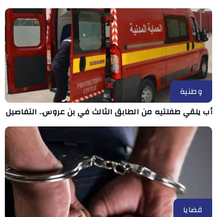
وطنية
أب يلقي طفلتيه من الطابق الثالث في بن عروس.. التفاصيل
قضايا