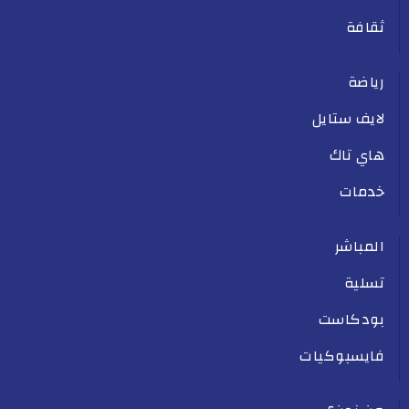
ثقافة
رياضة
لايف ستايل
هاي تاك
خدمات
المباشر
تسلية
بودكاست
فايسبوكيات