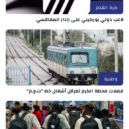
كرة القدم
لاعب دولي بوركيني على رادار الصفاقسي
وطنية
فضلات محطة الكرم تعرقل أشغال خط "ت.ج.م"