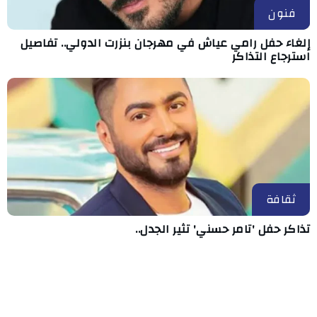
فنون
إلغاء حفل رامي عياش في مهرجان بنزرت الدولي.. تفاصيل
استرجاع التذاكر
ثقافة
تذاكر حفل 'تامر حسني' تثير الجدل..