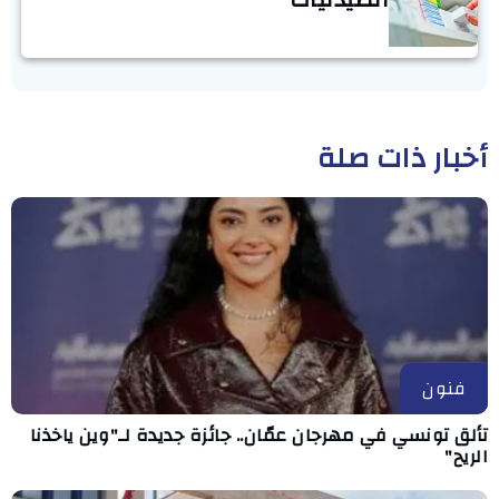
أخبار ذات صلة
فنون
تألق تونسي في مهرجان عمّان.. جائزة جديدة لـ"وين ياخذنا
الريح"