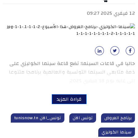
12 فيفري 2025 09:27
حاليا في قاعات السينما: تضع قاعة سينما الكوليزي على
ذمة متابعي السينما التونسية والعالمية برنامجا متنوعا
الى غاية يوم 18 فيفري 2025.
قراءة المزيد
برنامج العروض
تونس الآن
تونس_الآن tunisnow.tn
سينما الكوليزي