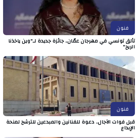
فنون
تألق تونسي في مهرجان عمّان.. جائزة جديدة لـ"وين ياخذنا
الريح"
فنون
قبل فوات الآجال.. دعوة للفنانين والمبدعين للترشح لمنحة
الإبداع