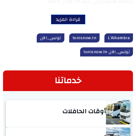
برنامجا متنوعا إلى غاية 29 جوان 2026.
قراءة المزيد
L’Alhambra
tunisnow.tn
تونس_الآن
تونس_الآن tunisnow.tn
خدماتنا
أوقات الحافلات