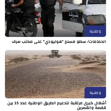
وطنية
الحمامات/ سطو مسلح "هوليودي" على مكتب صرف
وطنية
أشغال كبرى مرتقبة لتدعيم الطريق الوطنية عدد 15 بين
قفصة والقصرين