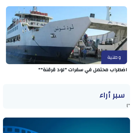
وطنية
اضطراب محتمل في سفرات "لود قرقنة""
سبر أراء
"]