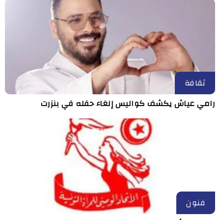
ثقافة
رامي عياش يكشف كواليس إلغاء حفله في بنزرت
فنون