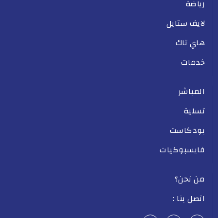
رياضة
لايف ستايل
هاي تاك
خدمات
المباشر
تسلية
بودكاست
فايسبوكيات
من نحن؟
اتصل بنا :