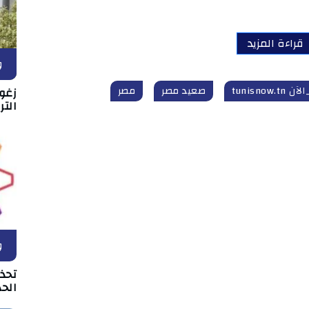
قراءة المزيد
و
tunisnow.
صعيد مصر
مصر
زغو
التر
و
تحذ
الحد