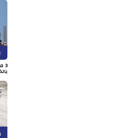
ع
3 
بالخ
و