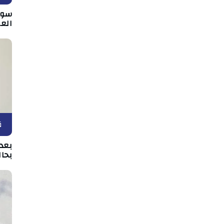
سوس
الع
ق
بعد 
بحال