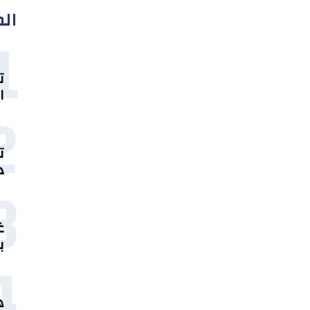
الم
1
ت
ا
2
ت
د
3
غ
ب
4
ه