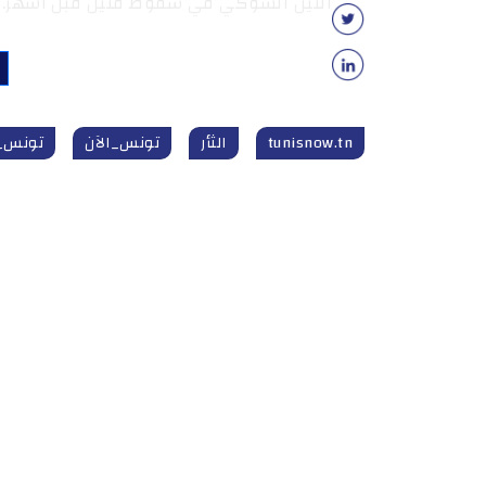
التين الشوكي في سقوط قتيل قبل أشهر.
tunisnow.tn
الثأر
تونس_الآن
تونس_الآن tn