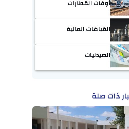
أوقات القطارات
القباضات المالية
الصيدليات
ار ذات صلة