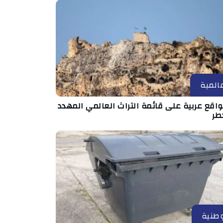
المية
مواقع عربية على قائمة التراث العالمي المهدد
طر
طنية