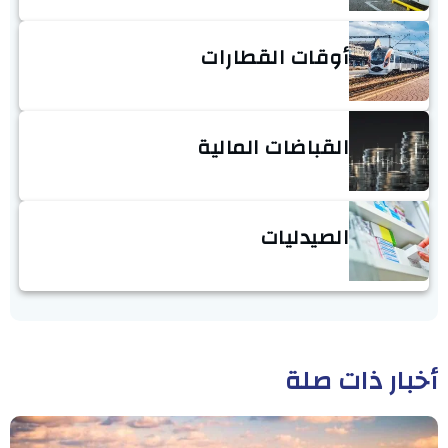
أوقات القطارات
القباضات المالية
الصيدليات
أخبار ذات صلة