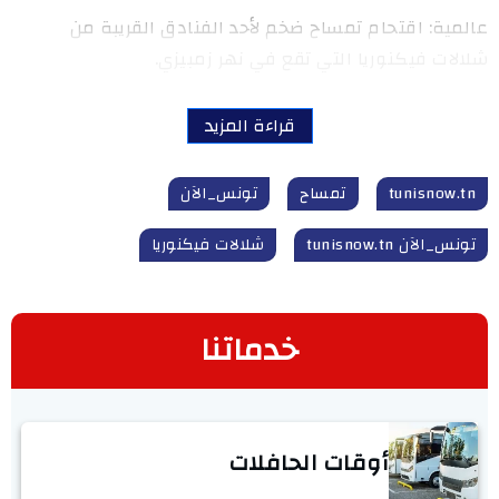
عالمية: اقتحام تمساح ضخم لأحد الفنادق القريبة من
شلالات فيكنوريا التي تقع في نهر زمبيزي.
قراءة المزيد
tunisnow.tn
تمساح
تونس_الآن
تونس_الآن tunisnow.tn
شلالات فيكنوريا
خدماتنا
أوقات الحافلات