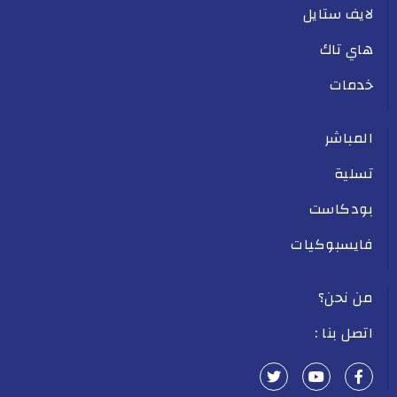
لايف ستايل
هاي تاك
خدمات
المباشر
تسلية
بودكاست
فايسبوكيات
من نحن؟
اتصل بنا :