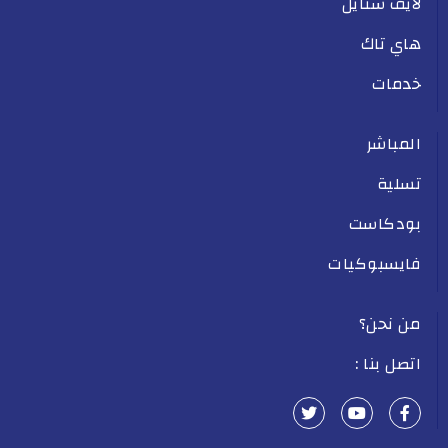
لايف ستايل
هاي تاك
خدمات
المباشر
تسلية
بودكاست
فايسبوكيات
من نحن؟
اتصل بنا :