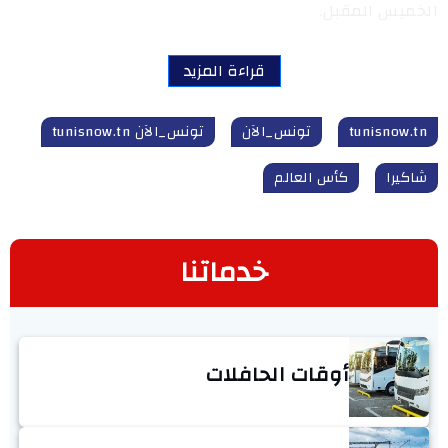
الخميس المقبل.
قراءة المزيد
tunisnow.tn
تونس_الآن
تونس_الآن tunisnow.tn
شاكيرا
كأس العالم
خدماتنا
أوقات الحافلات