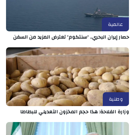
عالمية
حصار إيران البحري.. 'سنتكوم' تعترض المزيد من السفن
وطنية
وزارة الفلاحة: هذا حجم المخزون التعديلي للبطاطا