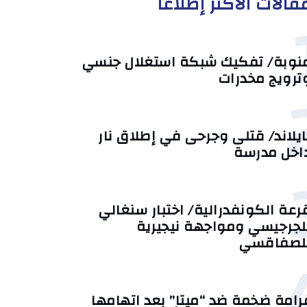
قالات الأكثر إطلاعا
نوبة/ تفكيك شبكة استغلال جنسي
ترويج مخدرات
ايلاند/ قتلى وجرحى في إطلاق نار
اخل مدرسة
رعة الكونفدرالية/ اختبار سنغالي
لجرجيسي ومواجهة نيجيرية
لصفاقسي
رامة ضخمة ضد “ميتا” بعد اتهامها