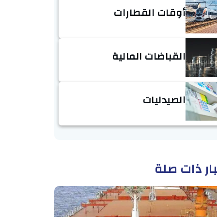
أوقات القطارات
القباضات المالية
الصيدليات
ار ذات صلة