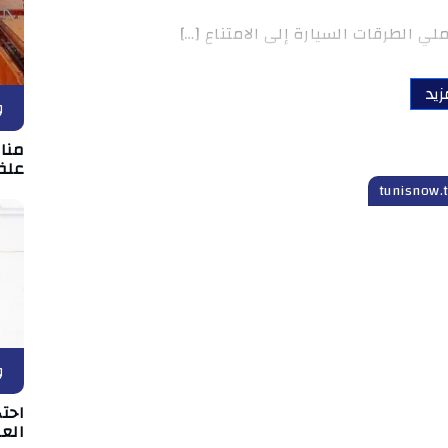
الطرقات السيارة إلى الامتناع […]
زيد
و
علف
و
احت
الع