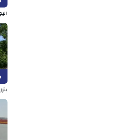
و
اليو
و
بنزر