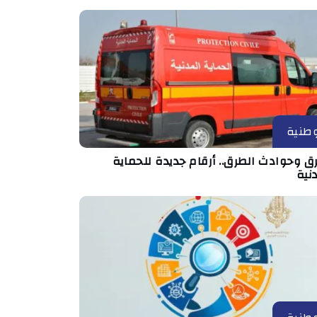
طنية
ق وحوادث الطرق.. أرقام جديدة للحماية
نية