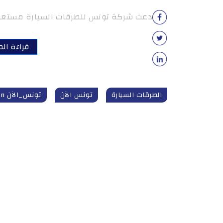
دعت شركة تونس للطرقات السيارة مستعملي 
قراءة الم
الطرقات السيارة
تونس الآن
تونس_الآن tunisnow.tn