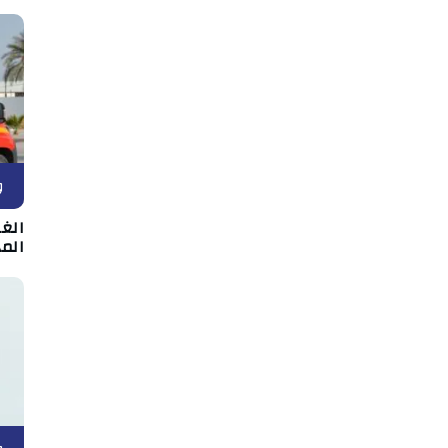
و
الغر
المد