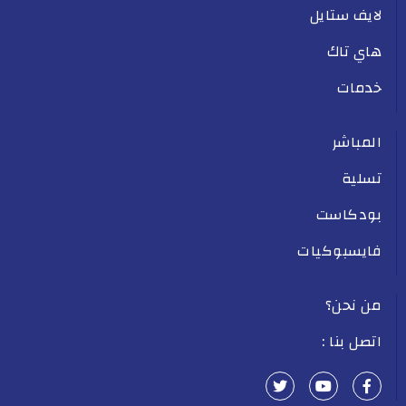
لايف ستايل
هاي تاك
خدمات
المباشر
تسلية
بودكاست
فايسبوكيات
من نحن؟
اتصل بنا :