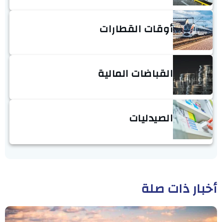
أوقات القطارات
القباضات المالية
الصيدليات
أخبار ذات صلة