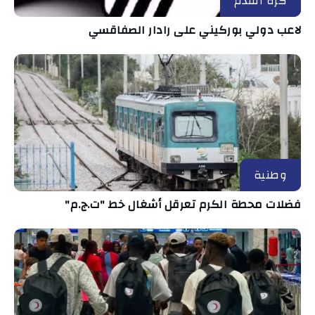
كرة القدم
لاعب دولي بوركيني على رادار الصفاقسي
وطنية
فضلات محطة الكرم تعرقل أشغال خط "ت.ج.م"