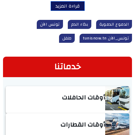
قراءة المزيد
الدموع الدموية
بكاء الدم
تونس الآن
تونس_الآن tunisnow.tn
طفل
خدماتنا
أوقات الحافلات
أوقات القطارات