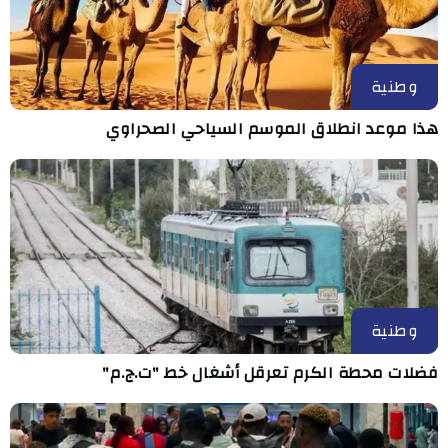
وطنية
هذا موعد انطلاق الموسم السياحي الصحراوي
وطنية
فضلات محطة الكرم تعرقل أشغال خط "ت.ج.م"