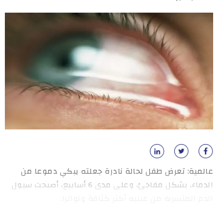
عالمية: تعرض طفل لحالة نادرة جعلته يبكي دموعا من
الدماء، بشكل مفاجئ، وعلى مدى 6 أسابيع، أصبحت سيول
الدم المتسربة من عينيه أكثر كثافة وتواترا.