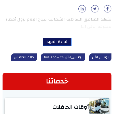
تشهد المناطق الساحلية الشمالية صباح اليوم نزول أمطار
متفرقة، على […]
قراءة المزيد
تونس الآن
تونس_الآن tunisnow.tn
حالة الطقس
خدماتنا
أوقات الحافلات