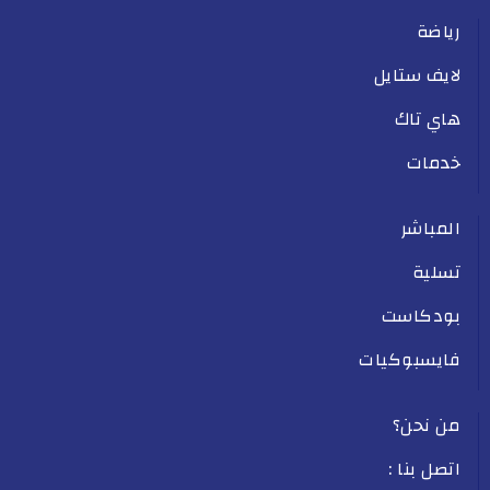
رياضة
لايف ستايل
هاي تاك
خدمات
المباشر
تسلية
بودكاست
فايسبوكيات
من نحن؟
اتصل بنا :