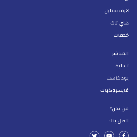
لايف ستايل
هاي تاك
خدمات
المباشر
تسلية
بودكاست
فايسبوكيات
من نحن؟
اتصل بنا :