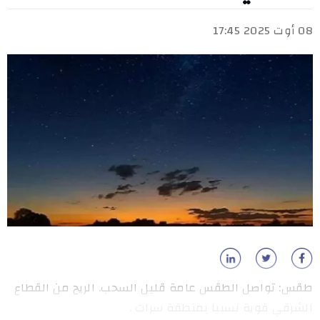
08 أوت 2025 17:45
طقس: تواصل الطقس عامة قليل السحب. الريح من القطاع
الشرقي قوية نسبيا بمنطقة سرات .