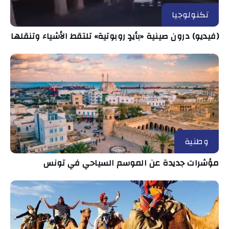
تكنولوجيا
(فيديو) درون صينية «بأيدٍ روبوتية» تلتقط الأشياء وتنقلها
وطنية
مؤشرات جديدة عن الموسم السياحي في تونس