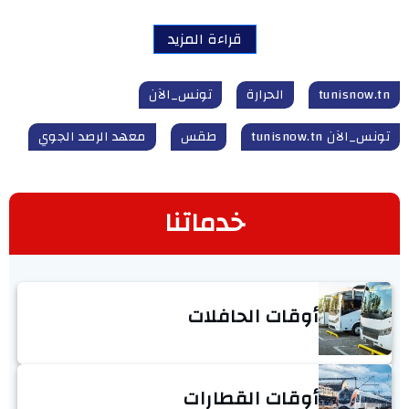
قراءة المزيد
tunisnow.tn
الحرارة
تونس_الآن
تونس_الآن tunisnow.tn
طقس
معهد الرصد الجوي
خدماتنا
أوقات الحافلات
أوقات القطارات