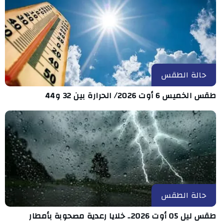
حالة الطقس
طقس الخميس 6 أوت 2026/ الحرارة بين 32 و44
حالة الطقس
طقس ليل 05 أوت 2026.. خلايا رعدية مصحوبة بأمطار