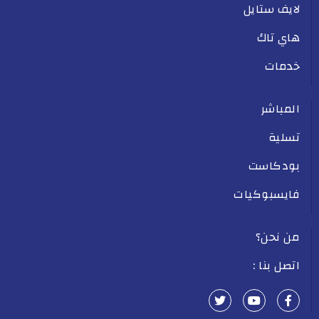
لايف ستايل
هاي تاك
خدمات
المباشر
تسلية
بودكاست
فايسبوكيات
من نحن؟
اتصل بنا :