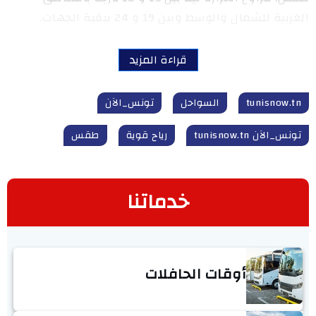
الغربية للشمال والوسط وبين 19 و 24 ببقية الجهات.
قراءة المزيد
tunisnow.tn
السواحل
تونس_الآن
تونس_الآن tunisnow.tn
رياح قوية
طقس
خدماتنا
أوقات الحافلات