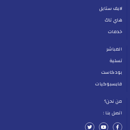
لايف ستايل
هاي تاك
خدمات
المباشر
تسلية
بودكاست
فايسبوكيات
من نحن؟
اتصل بنا :