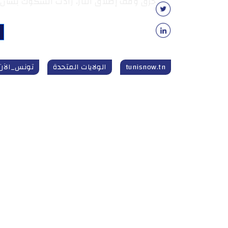
خرق وقف إطلاق النار، زادت الشكوك بشأن ن
tunisnow.tn
الولايات المتحدة
تونس_الآن