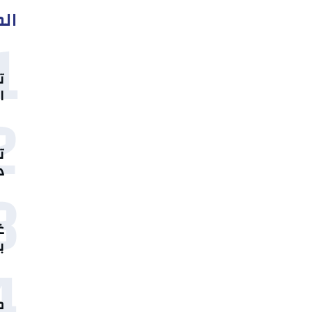
الم
1
ت
ا
2
ت
د
3
غ
ب
4
م