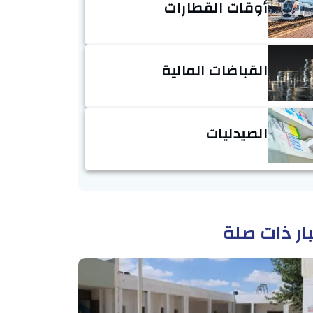
أوقات القطارات
القباضات المالية
الصيدليات
ار ذات صلة