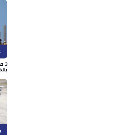
ع
3 
بالخ
و