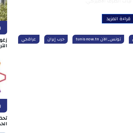
يات الطرف الأميركي.
قراءة المزيد
و
تونس_الآن tunisnow.tn
حرب إيران
عراقجي
زغو
التر
و
تحذ
الحد