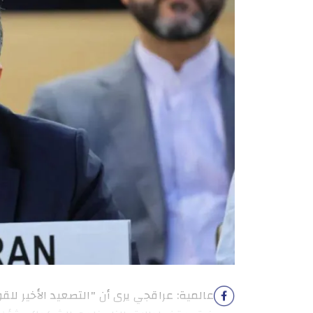
عالمية: عراقجي يرى أن "التصعيد الأخير للق