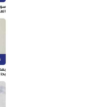
سوس
الع
ق
بعد 
بحال