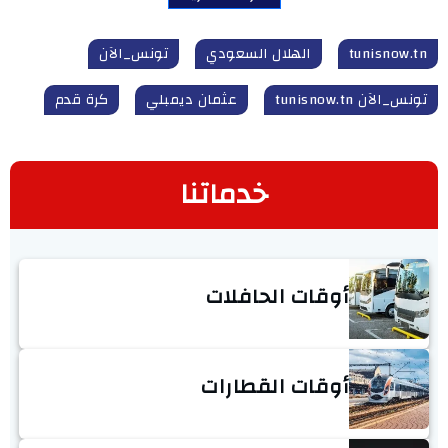
tunisnow.tn
الهلال السعودي
تونس_الآن
تونس_الآن tunisnow.tn
عثمان ديمبلي
كرة قدم
خدماتنا
أوقات الحافلات
أوقات القطارات