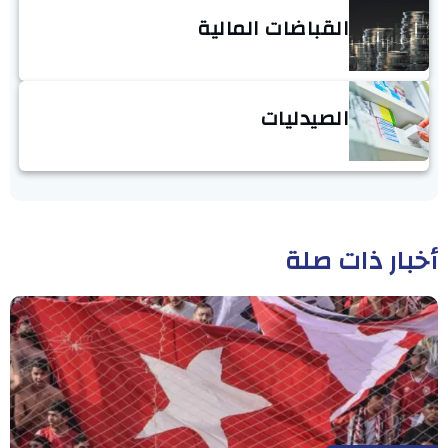
القباضات المالية
الصيدليات
أخبار ذات صلة