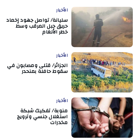
الأخبار
سليانة/ تواصل جهود إخماد
حريق جبل المرقب وسط
خطر الألغام
الأخبار
الجزائر/ قتلى ومصابون في
سقوط حافلة بمنحدر
الأخبار
منوبة/ تفكيك شبكة
استغلال جنسي وترويج
مخدرات