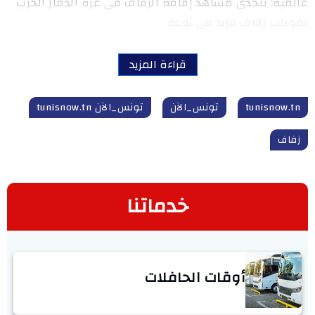
عالمية: تتحدى مشاهد إقامة الزفاف في غزة الدمار الحرب
بموكب زفاف فريد من نوعه.
قراءة المزيد
tunisnow.tn
تونس_الآن
تونس_الآن tunisnow.tn
زفاف
خدماتنا
أوقات الحافلات