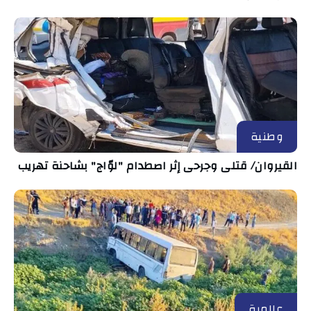
وطنية
القيروان/ قتلى وجرحى إثر اصطدام "لوّاج" بشاحنة تهريب
عالمية