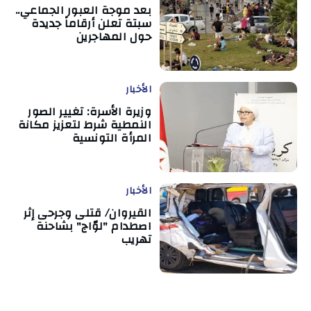
بعد موجة العبور الجماعي..
سبتة تعلن أرقاماً جديدة
حول المهاجرين
الأخبار
وزيرة الأسرة: تغيير الصور
النمطية شرط لتعزيز مكانة
المرأة التونسية
الأخبار
القيروان/ قتلى وجرحى إثر
اصطدام "لوّاج" بشاحنة
تهريب