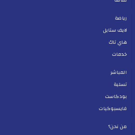
ثقافة
رياضة
لايف ستايل
هاي تاك
خدمات
المباشر
تسلية
بودكاست
فايسبوكيات
من نحن؟