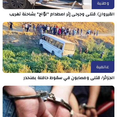
وطنية
القيروان/ قتلى وجرحى إثر اصطدام "لوّاج" بشاحنة تهريب
عالمية
الجزائر/ قتلى ومصابون في سقوط حافلة بمنحدر