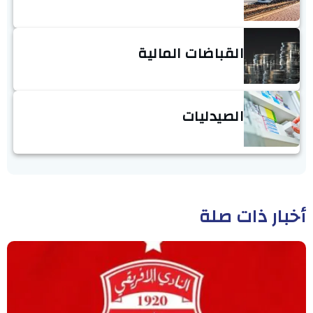
القباضات المالية
الصيدليات
أخبار ذات صلة