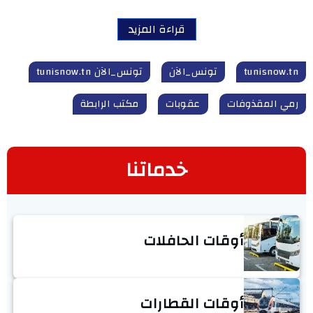
قراءة المزيد
tunisnow.tn
تونس_الآن
تونس_الآن tunisnow.tn
رمي المقذوفات
عقوبات
مكتب الرابطة
خدماتنا
أوقات الحافلات
أوقات القطارات