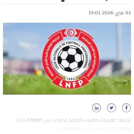
01 ماي 2026 19:01
رياضة: عقوبات مالية بالجملة تراوحت بين 10000 دينار
و500 دينار بسبب رمي المقذوفات.