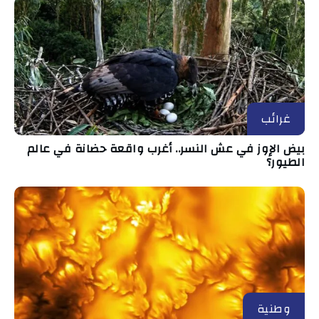
غرائب
بيض الإوز في عش النسر.. أغرب واقعة حضانة في عالم
الطيور؟
وطنية