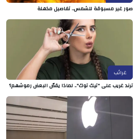
صور غير مسبوقة للشمس.. تفاصيل مذهلة
غرائب
ترند غريب على "تيك توك".. لماذا يقصّ البعض رموشهم؟