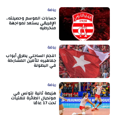
رياضة
حسابات الموسم وحصيلته..
الإفريقي يستعد لمواجهة
منخرطيه
رياضة
النجم الساحلي يطرق أبواب
جماهيره لتأمين المشاركة
في البطولة
رياضة
هزيمة ثانية لتونس في
مونديال الطائرة للفتيات
تحت 17 عامًا