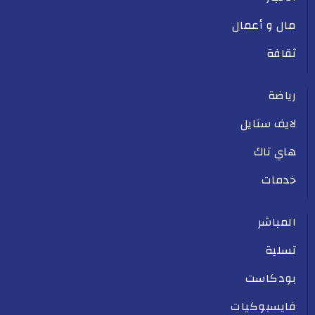
مال و أعمال
ثقافة
رياضة
لايف ستايل
هاي تاك
خدمات
المباشر
تسلية
بودكاست
فايسبوكيات