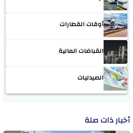
أوقات القطارات
القباضات المالية
الصيدليات
أخبار ذات صلة