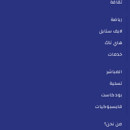
ثقافة
رياضة
لايف ستايل
هاي تاك
خدمات
المباشر
تسلية
بودكاست
فايسبوكيات
من نحن؟