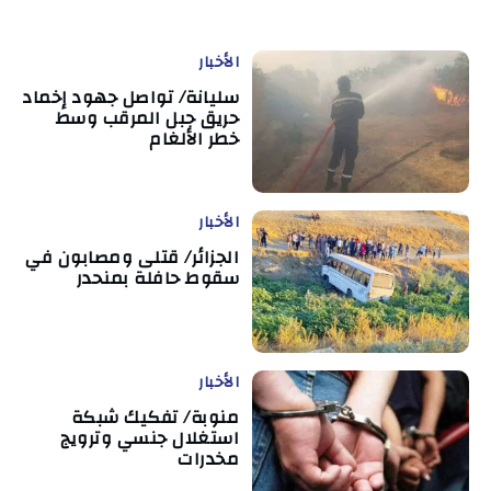
الأخبار
سليانة/ تواصل جهود إخماد
حريق جبل المرقب وسط
خطر الألغام
الأخبار
الجزائر/ قتلى ومصابون في
سقوط حافلة بمنحدر
الأخبار
منوبة/ تفكيك شبكة
استغلال جنسي وترويج
مخدرات