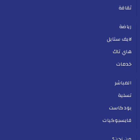
ثقافة
رياضة
لايف ستايل
هاي تاك
خدمات
المباشر
تسلية
بودكاست
فايسبوكيات
من نحن؟