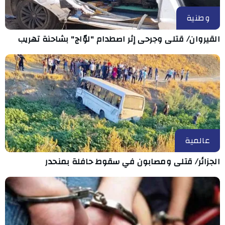
وطنية
القيروان/ قتلى وجرحى إثر اصطدام "لوّاج" بشاحنة تهريب
عالمية
الجزائر/ قتلى ومصابون في سقوط حافلة بمنحدر