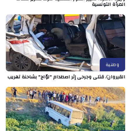
المرأة التونسية
وطنية
القيروان/ قتلى وجرحى إثر اصطدام "لوّاج" بشاحنة تهريب