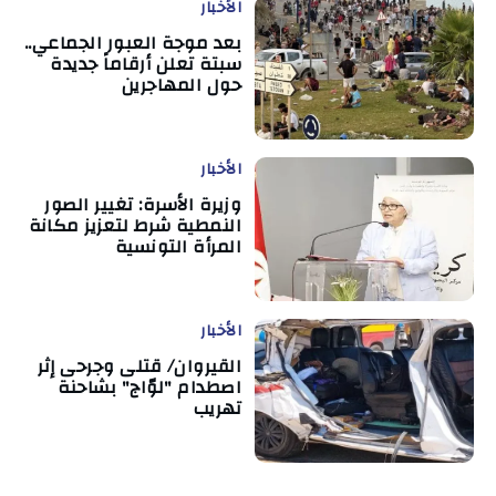
الأخبار
بعد موجة العبور الجماعي..
سبتة تعلن أرقاماً جديدة
حول المهاجرين
الأخبار
وزيرة الأسرة: تغيير الصور
النمطية شرط لتعزيز مكانة
المرأة التونسية
الأخبار
القيروان/ قتلى وجرحى إثر
اصطدام "لوّاج" بشاحنة
تهريب