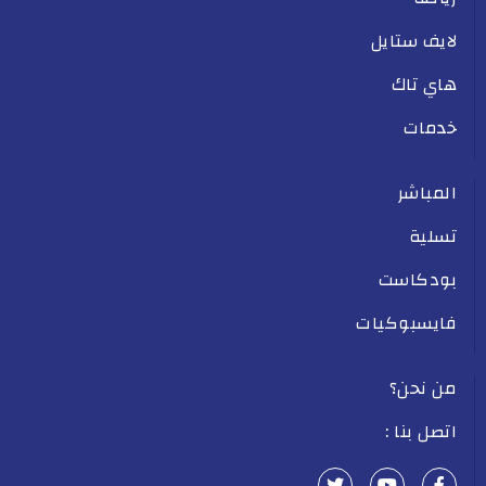
لايف ستايل
هاي تاك
خدمات
المباشر
تسلية
بودكاست
فايسبوكيات
من نحن؟
اتصل بنا :