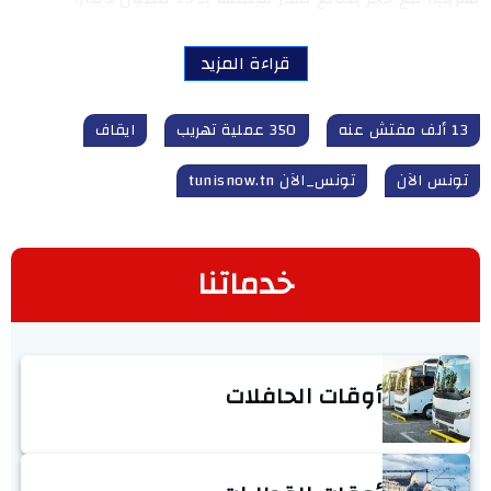
قراءة المزيد
13 ألف مفتش عنه
350 عملية تهريب
ايقاف
تونس الآن
تونس_الآن tunisnow.tn
خدماتنا
أوقات الحافلات