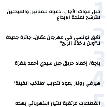
1
قبل فوات الآجال.. دعوة للفنانين والمبدعين
للترشح لمنحة الإبداع
2
تألق تونسي في مهرجان عمّان.. جائزة جديدة
3
لـ”وين ياخذنا الريح”
4
باجة/ إخماد حريق جبل سيدي أحمد بنفزة
هيرفي رونار يعود لتدريب ‘منتخب الفيلة’
5
انقطاعات مرتقبة للتيار الكهربائي بهذه