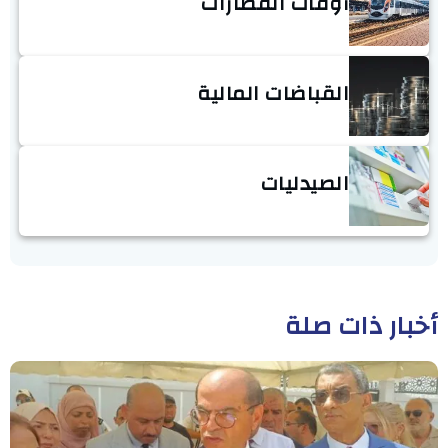
أوقات القطارات
القباضات المالية
الصيدليات
أخبار ذات صلة