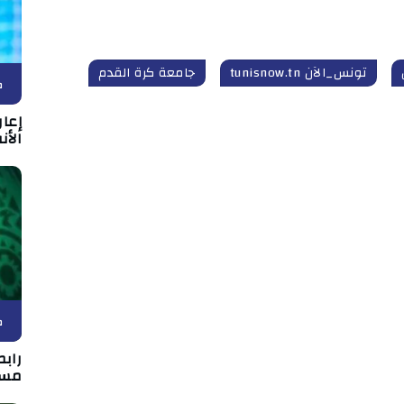
تونس_الآن tunisnow.tn
جامعة كرة القدم
ك
إعا
الأن
ك
رابط
مسا