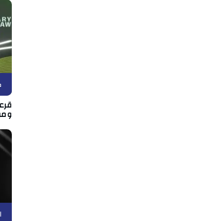
ك
قرعة
ومو
ا