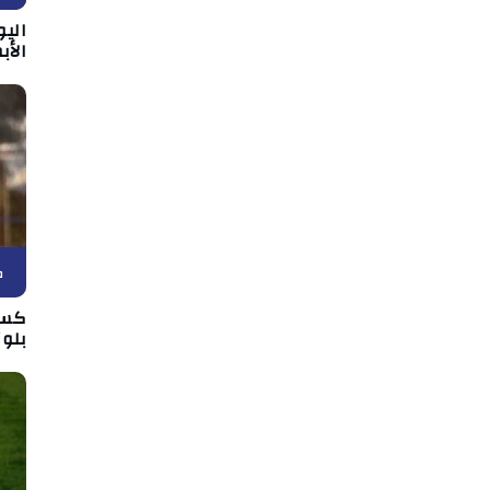
الي
الأب
ك
كسي
بلوز