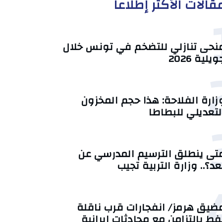
قالات الأكثر إطلاعا
منحى تنازلي ‎للتضخم في تونس خلال
يلية 2026‎
زارة الفلاحة: هذا حجم المخزون
لتعديلي للبطاطا
تى ينطلق الترسيم المدرسي عن
عد؟.. وزارة التربية تجيب
ضيق هرمز/ انفجارات قرب ناقلة
فط بالتزامن مع محادثات إيرانية