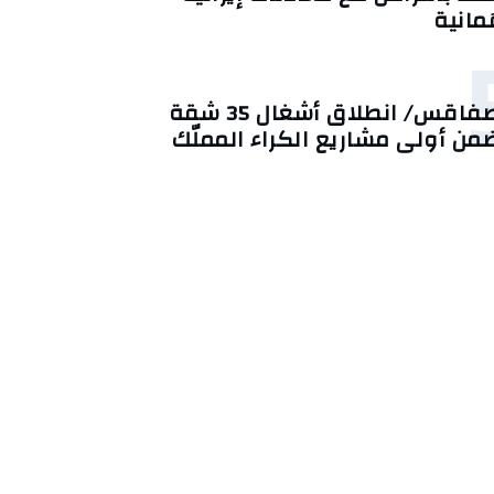
ُمانية
صفاقس/ انطلاق أشغال 35 شقة
من أولى مشاريع الكراء المملّك