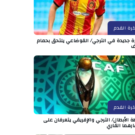
رة القدم
رة جديدة في الترجي/ القوضاعي يلتحق بحمام
ف
رة القدم
ة الأبطال/ الترجي والإفريقي يتعرفان على
رهما القاري