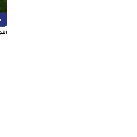
ك
الن