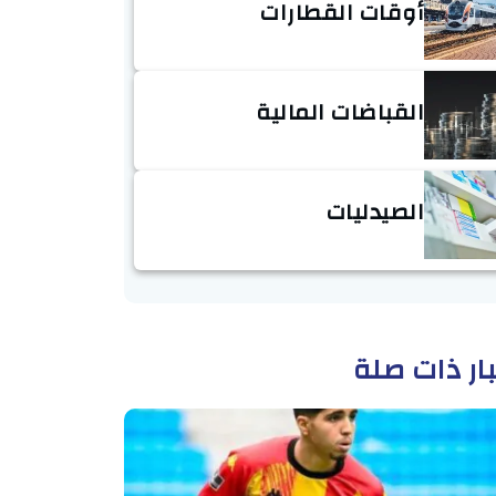
أوقات القطارات
القباضات المالية
الصيدليات
ار ذات صلة