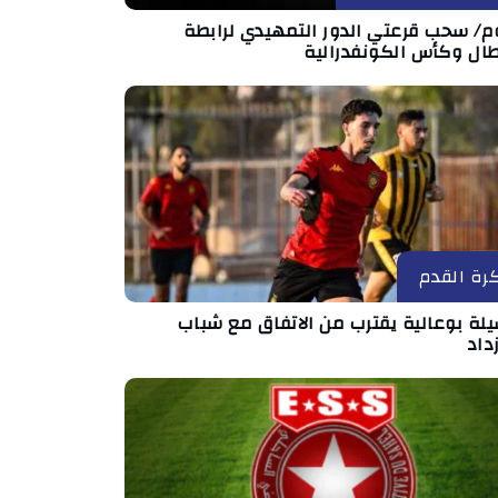
وم/ سحب قرعتي الدور التمهيدي لرابطة
طال وكأس الكونفدرالية
رة القدم
لة بوعالية يقترب من الاتفاق مع شباب
داد