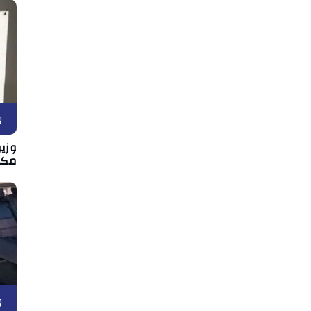
و
وزير
مكان
و