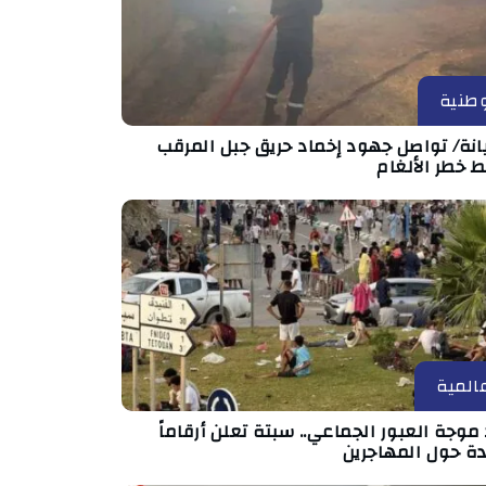
طنية
انة/ تواصل جهود إخماد حريق جبل المرقب
 خطر الألغام
المية
موجة العبور الجماعي.. سبتة تعلن أرقاماً
دة حول المهاجرين