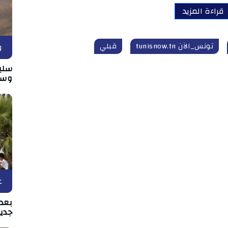
قراءة المزيد
تونس_الآن tunisnow.tn
قبلي
و
سلي
وسط
ع
بعد 
جدي