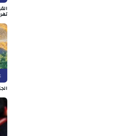
القي
تهر
ع
الج