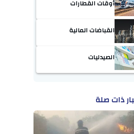
أوقات القطارات
القباضات المالية
الصيدليات
ار ذات صلة