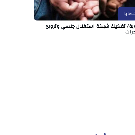
ضايا
بة/ تفكيك شبكة استغلال جنسي وترويج
رات