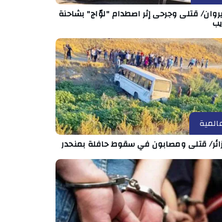
روان/ قتلى وجرحى إثر اصطدام "لوّاج" بشاحنة
يب
المية
زائر/ قتلى ومصابون في سقوط حافلة بمنحدر