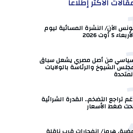
قالات الأكثر إطلاعا
ونس الآن/ النشرة المسائية ليوم
أربعاء 5 أوت 2026
ياسي من أصل مصري يشعل سباق
جلس الشيوخ والرئاسة بالولايات
لمتحدة
غم تراجع التضخم.. القدرة الشرائية
حت ضغط الأسعار
ضيق هرمز/ انفجارات قرب ناقلة