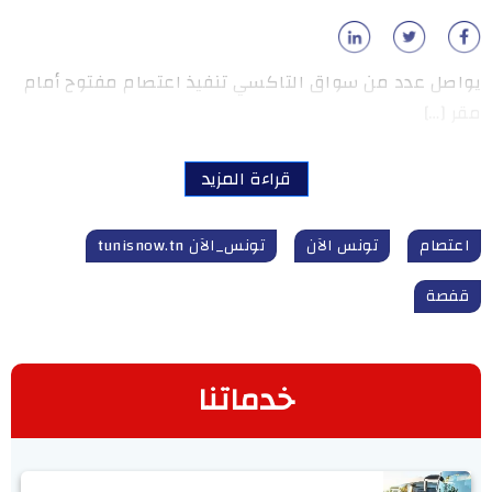
يواصل عدد من سواق التاكسي تنفيذ اعتصام مفتوح أمام
مقر […]
قراءة المزيد
اعتصام
تونس الآن
تونس_الآن tunisnow.tn
قفصة
خدماتنا