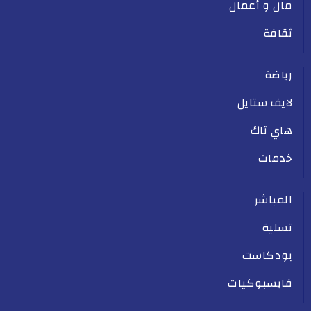
مال و أعمال
ثقافة
رياضة
لايف ستايل
هاي تاك
خدمات
المباشر
تسلية
بودكاست
فايسبوكيات