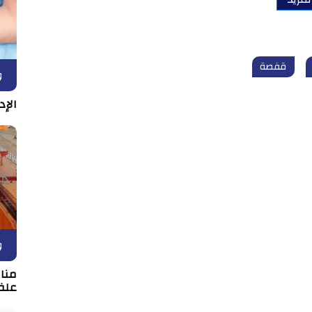
قفصة
و
الإد
و
علف