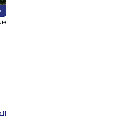
و
بنزر
الم