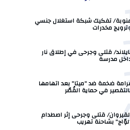
نوبة/ تفكيك شبكة استغلال جنسي
ترويج مخدرات
ايلاند/ قتلى وجرحى في إطلاق نار
اخل مدرسة
رامة ضخمة ضد “ميتا” بعد اتهامها
التقصير في حماية القُصّر
لقيروان/ قتلى وجرحى إثر اصطدام
لوّاج” بشاحنة تهريب