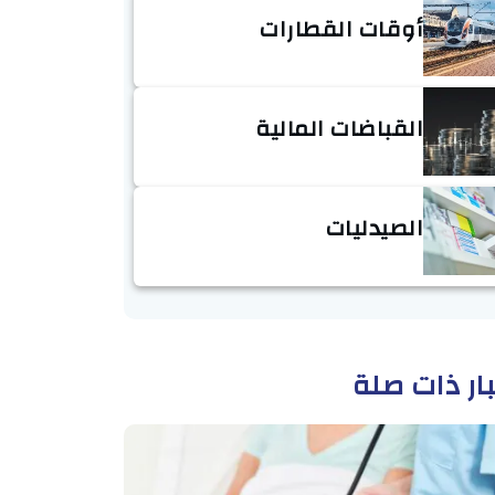
أوقات القطارات
القباضات المالية
الصيدليات
ار ذات صلة