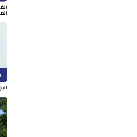
الغر
المد
و
اليو