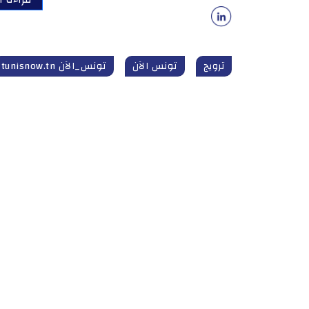
ترويج
تونس الآن
تونس_الآن tunisnow.tn