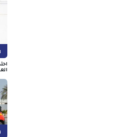
و
احت
الع
و